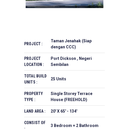
Taman Jenahak (Siap
PROJECT :
dengan CCC)
PROJECT
Port Dickson , Negeri
LOCATION :
Sembilan
TOTAL BUILD
25 Units
UNITS :
PROPERTY
Single Storey Terrace
TYPE :
House (FREEHOLD)
LAND AREA :
20' X 65' - 134'
CONSIST OF
3 Bedroom + 2 Bathroom
: