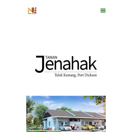
HOME
ABOUT US
ON-GOING PROJECTS
COMMERCIAL LEASING
COMPLETED PROJECTS